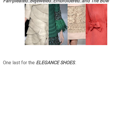
Fan-pleated::Bejeweled::Embroidered::and The Bow
One last for the
ELEGANCE SHOES
..