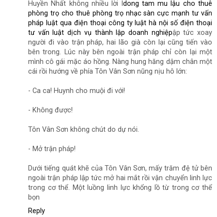
Huyền Nhất không nhiều lời l
dong tam
mu lậu
cho thuê
phòng trọ
cho thuê phòng trọ
nhạc sàn cực mạnh
tư vấn
pháp luật qua điện thoại
công ty luật hà nội
số điện thoại
tư vấn luật
dịch vụ thành lập doanh nghiệp
ập tức xoay
người đi vào trận pháp, hai lão già còn lại cũng tiến vào
bên trong. Lúc này bên ngoài trận pháp chỉ còn lại một
mình cô gái mặc áo hồng. Nàng hung hăng dậm chân một
cái rồi hướng về phía Tôn Vân Sơn nũng nịu hô lớn:
- Ca ca! Huynh cho muội đi với!
- Không được!
Tôn Vân Sơn không chút do dự nói.
- Mở trận pháp!
Dưới tiếng quát khẽ của Tôn Vân Sơn, mấy trăm đệ tử bên
ngoài trận pháp lập tức mở hai mắt rồi vận chuyển linh lực
trong cơ thể. Một luồng linh lực khổng lồ từ trong cơ thể
bọn
Reply