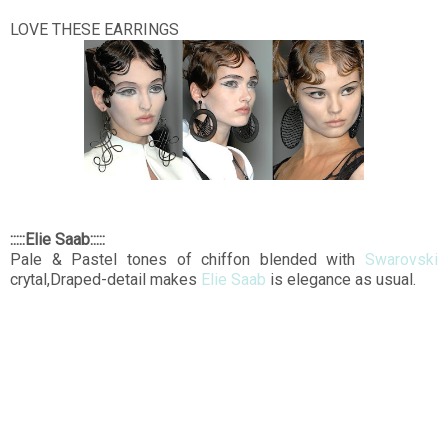
LOVE THESE EARRINGS
:::::Elie Saab:::::
Pale & Pastel tones of chiffon blended with
Swarovski
crytal,Draped-detail makes
Elie Saab
is elegance as usual.