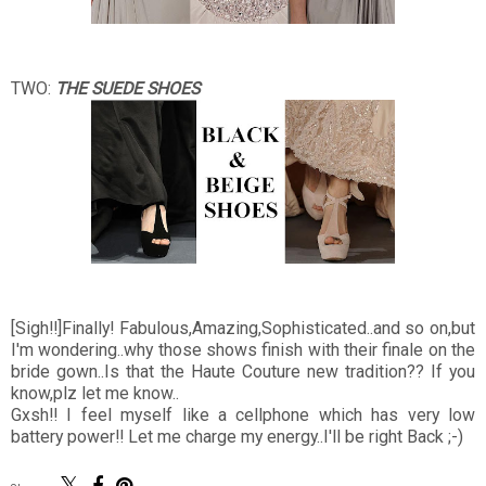
TWO:
THE SUEDE SHOES
[Sigh!!]Finally! Fabulous,Amazing,Sophisticated..and so on,but
I'm wondering..why those shows finish with their finale on the
bride gown..Is that the Haute Couture new tradition?? If you
know,plz let me know..
Gxsh!! I feel myself like a cellphone which has very low
battery power!! Let me charge my energy..I'll be right Back ;-)